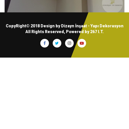
CopyRight© 2018 Design by Dizayn İnşaat - Yapı Dekorasyon
All Rights Reserved, Powered by
267 I.T.