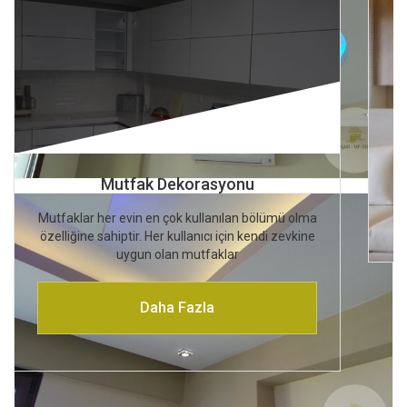
Mutfak Dekorasyonu
Mutfaklar her evin en çok kullanılan bölümü olma
özelliğine sahiptir. Her kullanıcı için kendi zevkine
uygun olan mutfaklar
Daha Fazla