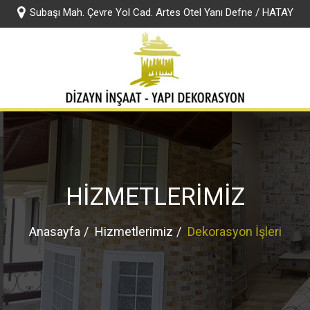
Subaşı Mah. Çevre Yol Cad. Artes Otel Yanı Defne / HATAY
rumsal
Jotun Boya
KYK Yapı Kimyasalları
Hizmetlerimiz
F
HİZMETLERİMİZ
Anasayfa
Hizmetlerimiz
Dekorasyon İşleri