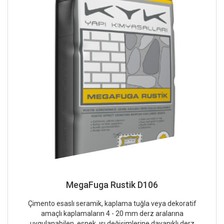
MegaFuga Rustik D106
Çimento esaslı seramik, kaplama tuğla veya dekoratif
amaçlı kaplamaların 4 - 20 mm derz aralarına
uygulanabilen, esnek, ısı değişimlerine dayanıklı derz