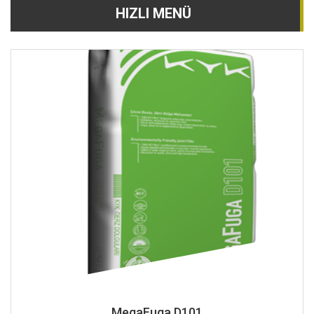
HIZLI MENÜ
MegaFuga D101