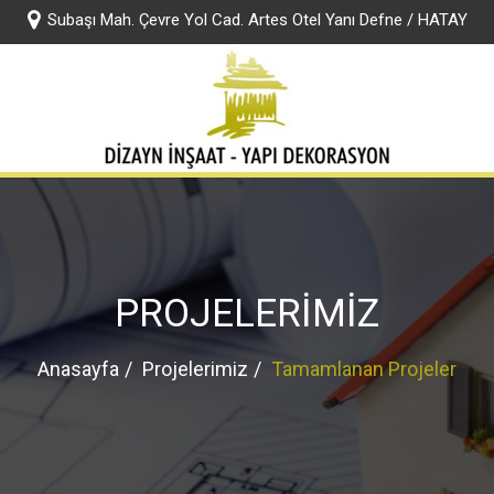
Subaşı Mah. Çevre Yol Cad. Artes Otel Yanı Defne / HATAY
rumsal
Jotun Boya
KYK Yapı Kimyasalları
Hizmetlerimiz
F
PROJELERİMİZ
Anasayfa
Projelerimiz
Tamamlanan Projeler