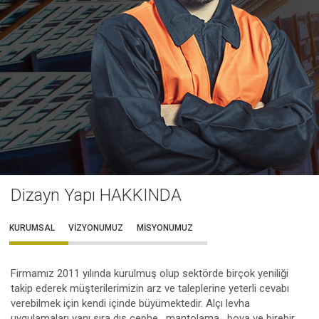
Dizayn Yapı HAKKINDA
KURUMSAL
VİZYONUMUZ
MİSYONUMUZ
Firmamız 2011 yılında kurulmuş olup sektörde birçok yeniliği
takip ederek müşterilerimizin arz ve taleplerine yeterli cevabı
verebilmek için kendi içinde büyümektedir. Alçı levha
uygulamaları yanı sıra dış cephe , mantolama , boya ve birebir