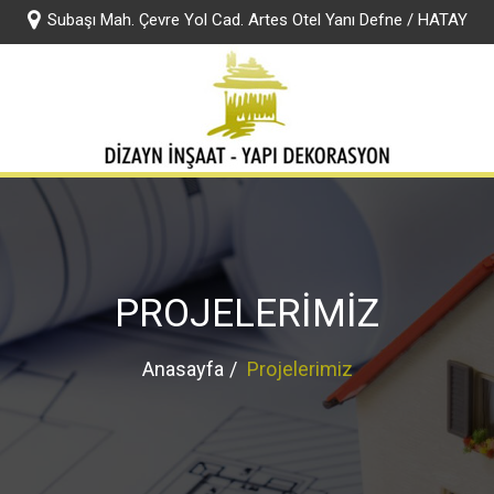
Subaşı Mah. Çevre Yol Cad. Artes Otel Yanı Defne / HATAY
rumsal
Jotun Boya
KYK Yapı Kimyasalları
Hizmetlerimiz
F
PROJELERİMİZ
Anasayfa
Projelerimiz