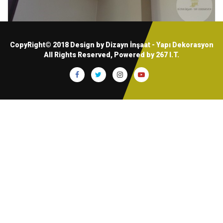
CopyRight© 2018 Design by Dizayn İnşaat - Yapı Dekorasyon
All Rights Reserved, Powered by
267 I.T.