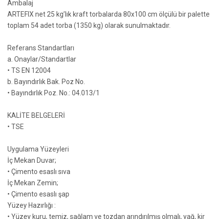
Ambalaj
ARTEFIX net 25 kg’lık kraft torbalarda 80x100 cm ölçülü bir palette
toplam 54 adet torba (1350 kg) olarak sunulmaktadır.
Referans Standartları
a. Onaylar/Standartlar
• TS EN 12004
b. Bayındırlık Bak. Poz No.
• Bayındırlık Poz. No.: 04.013/1
KALİTE BELGELERİ
• TSE
Uygulama Yüzeyleri
İç Mekan Duvar;
• Çimento esaslı sıva
İç Mekan Zemin;
• Çimento esaslı şap
Yüzey Hazırlığı :
• Yüzey kuru, temiz, sağlam ve tozdan arındırılmış olmalı, yağ, kir