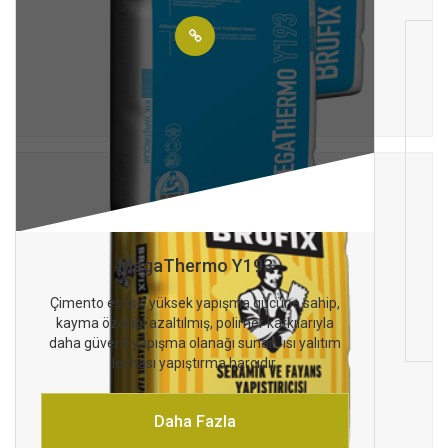
MegaThermo Y193
Çimento esaslı, yüksek yapışma gücüne sahip,
kayma özelliği azaltılmış, polimer katkılarıyla
daha güvenli yapışma olanağı sunan, ısı yalıtım
levhası yapıştırma harcıdır.
Daha Fazla