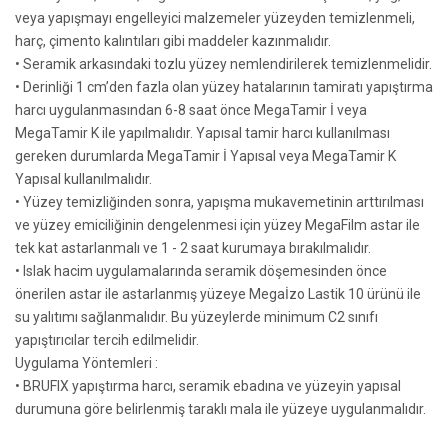
veya yapışmayı engelleyici malzemeler yüzeyden temizlenmeli,
harç, çimento kalıntıları gibi maddeler kazınmalıdır.
• Seramik arkasındaki tozlu yüzey nemlendirilerek temizlenmelidir.
• Derinliği 1 cm’den fazla olan yüzey hatalarının tamiratı yapıştırma
harcı uygulanmasından 6-8 saat önce MegaTamir İ veya
MegaTamir K ile yapılmalıdır. Yapısal tamir harcı kullanılması
gereken durumlarda MegaTamir İ Yapısal veya MegaTamir K
Yapısal kullanılmalıdır.
• Yüzey temizliğinden sonra, yapışma mukavemetinin arttırılması
ve yüzey emiciliğinin dengelenmesi için yüzey MegaFilm astar ile
tek kat astarlanmalı ve 1 - 2 saat kurumaya bırakılmalıdır.
• Islak hacim uygulamalarında seramik döşemesinden önce
önerilen astar ile astarlanmış yüzeye Megaİzo Lastik 10 ürünü ile
su yalıtımı sağlanmalıdır. Bu yüzeylerde minimum C2 sınıfı
yapıştırıcılar tercih edilmelidir.
Uygulama Yöntemleri :
• BRUFIX yapıştırma harcı, seramik ebadına ve yüzeyin yapısal
durumuna göre belirlenmiş taraklı mala ile yüzeye uygulanmalıdır.