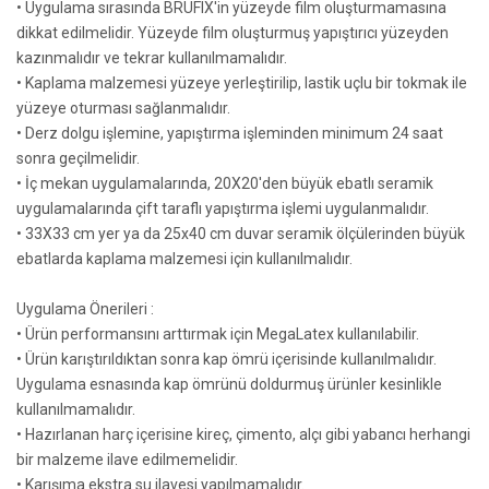
• Uygulama sırasında BRUFIX'in yüzeyde film oluşturmamasına
dikkat edilmelidir. Yüzeyde film oluşturmuş yapıştırıcı yüzeyden
kazınmalıdır ve tekrar kullanılmamalıdır.
• Kaplama malzemesi yüzeye yerleştirilip, lastik uçlu bir tokmak ile
yüzeye oturması sağlanmalıdır.
• Derz dolgu işlemine, yapıştırma işleminden minimum 24 saat
sonra geçilmelidir.
• İç mekan uygulamalarında, 20X20'den büyük ebatlı seramik
uygulamalarında çift taraflı yapıştırma işlemi uygulanmalıdır.
• 33X33 cm yer ya da 25x40 cm duvar seramik ölçülerinden büyük
ebatlarda kaplama malzemesi için kullanılmalıdır.
Uygulama Önerileri :
• Ürün performansını arttırmak için MegaLatex kullanılabilir.
• Ürün karıştırıldıktan sonra kap ömrü içerisinde kullanılmalıdır.
Uygulama esnasında kap ömrünü doldurmuş ürünler kesinlikle
kullanılmamalıdır.
• Hazırlanan harç içerisine kireç, çimento, alçı gibi yabancı herhangi
bir malzeme ilave edilmemelidir.
• Karışıma ekstra su ilavesi yapılmamalıdır.