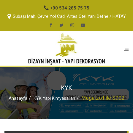
+90 534 285 75 75
Subaşı Mah. Çevre Yol Cad. Artes Otel Yanı Defne / HATAY
KYK
Megaİzo File S902
Anasayfa
KYK Yapı Kimyasalları