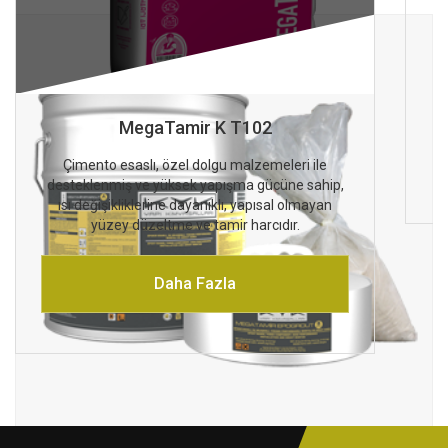
MegaTamir K T102
Çimento esaslı, özel dolgu malzemeleri ile
desteklenmiş ve yüksek yapışma gücüne sahip,
ısı değişikliklerine dayanıklı, yapısal olmayan
yüzey düzeltme ve tamir harcıdır.
Daha Fazla