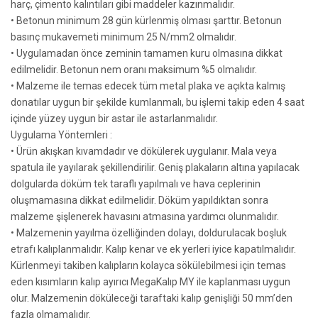
harç, çimento kalıntıları gibi maddeler kazınmalıdır.
• Betonun minimum 28 gün kürlenmiş olması şarttır. Betonun
basınç mukavemeti minimum 25 N/mm2 olmalıdır.
• Uygulamadan önce zeminin tamamen kuru olmasına dikkat
edilmelidir. Betonun nem oranı maksimum %5 olmalıdır.
• Malzeme ile temas edecek tüm metal plaka ve açıkta kalmış
donatılar uygun bir şekilde kumlanmalı, bu işlemi takip eden 4 saat
içinde yüzey uygun bir astar ile astarlanmalıdır.
Uygulama Yöntemleri :
• Ürün akışkan kıvamdadır ve dökülerek uygulanır. Mala veya
spatula ile yayılarak şekillendirilir. Geniş plakaların altına yapılacak
dolgularda döküm tek taraflı yapılmalı ve hava ceplerinin
oluşmamasına dikkat edilmelidir. Döküm yapıldıktan sonra
malzeme şişlenerek havasını atmasına yardımcı olunmalıdır.
• Malzemenin yayılma özelliğinden dolayı, doldurulacak boşluk
etrafı kalıplanmalıdır. Kalıp kenar ve ek yerleri iyice kapatılmalıdır.
Kürlenmeyi takiben kalıpların kolayca sökülebilmesi için temas
eden kısımların kalıp ayırıcı MegaKalıp MY ile kaplanması uygun
olur. Malzemenin döküleceği taraftaki kalıp genişliği 50 mm’den
fazla olmamalıdır.