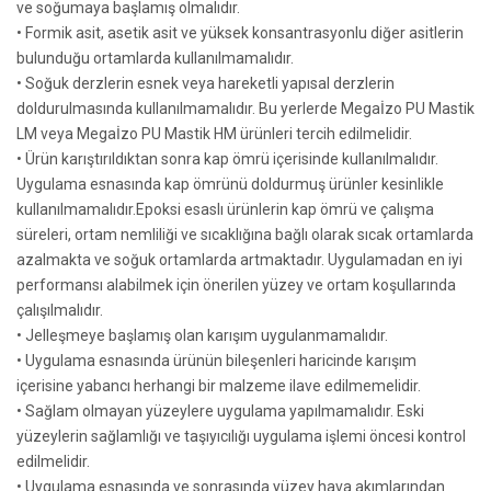
ve soğumaya başlamış olmalıdır.
• Formik asit, asetik asit ve yüksek konsantrasyonlu diğer asitlerin
bulunduğu ortamlarda kullanılmamalıdır.
• Soğuk derzlerin esnek veya hareketli yapısal derzlerin
doldurulmasında kullanılmamalıdır. Bu yerlerde Megaİzo PU Mastik
LM veya Megaİzo PU Mastik HM ürünleri tercih edilmelidir.
• Ürün karıştırıldıktan sonra kap ömrü içerisinde kullanılmalıdır.
Uygulama esnasında kap ömrünü doldurmuş ürünler kesinlikle
kullanılmamalıdır.Epoksi esaslı ürünlerin kap ömrü ve çalışma
süreleri, ortam nemliliği ve sıcaklığına bağlı olarak sıcak ortamlarda
azalmakta ve soğuk ortamlarda artmaktadır. Uygulamadan en iyi
performansı alabilmek için önerilen yüzey ve ortam koşullarında
çalışılmalıdır.
• Jelleşmeye başlamış olan karışım uygulanmamalıdır.
• Uygulama esnasında ürünün bileşenleri haricinde karışım
içerisine yabancı herhangi bir malzeme ilave edilmemelidir.
• Sağlam olmayan yüzeylere uygulama yapılmamalıdır. Eski
yüzeylerin sağlamlığı ve taşıyıcılığı uygulama işlemi öncesi kontrol
edilmelidir.
• Uygulama esnasında ve sonrasında yüzey hava akımlarından