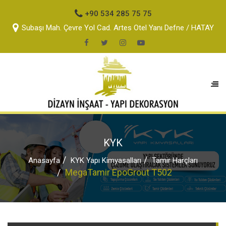
+90 534 285 75 75
Subaşı Mah. Çevre Yol Cad. Artes Otel Yanı Defne / HATAY
KYK
Anasayfa
KYK Yapı Kimyasalları
Tamir Harçları
MegaTamir EpoGrout T502