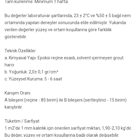
Tam kürlenme: Minimum 1 hafta
Bu değerler laboratuvar şartlarında; 23 ± 2°C ve %50 ± 5 bağıl nem
ortamında yapılan deneyler sonucunda elde edilmiştir. Yukarıda
verilen değerler yüzey ve ortam koşullarına göre farklılık
gösterebilir.
Teknik Özellikler
a. Kimyasal Yapı: Epoksi reçine esaslı, solvent içermeyen grout
harcı
b. Yoğunluk: 2,0± 0,1 gr/cm³
c. Yüzeysel Kuruma: 5 - 6 saat
Karışım Oranı
A bileşeni (reçine - 85 birim) ile B bileşeni (sertleştirici - 15 birim)
karıştırılır.
Tüketim / Sarfiyat
1 m2’de 1 mm kalınlık için önerilen sarfiyat miktarı; 1,90-2,10 kg’dır.
Bu değer, yüzey ve ortam koşullarına bağlı olarak değişebilir.