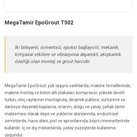
MegaTamir EpoGrout T502
İki bileşenli, solventsiz, epoksi bağlayıcılı, mekanik,
kimyasal etkilere ve vibrasyona dayanıklı, akışkanlık
özelliği olan montaj ve grout harcıdır.
MegaTamir EpoGrout; yük taşıyıcı satıhlarda, makine temellerinde,
makine montaj ve kolon altı plakaları, kompresör, yüksek devirli
türbin, vinç raylarının montajında, dinamik yüklere, sürtünme ve
darbeye dayanıklı kaplama, onarım, dolgu ve yatay çatlak tamir
malzemesi olarak depo ve yükleme alanlarında, endüstriyel
zeminlerde, hava alanı, pist ve apronlarında, köprü mesnetlerinde
kullanılır. İç ve dış mekanlarda, yatay yüzeylerde kullanıma
uygundur.