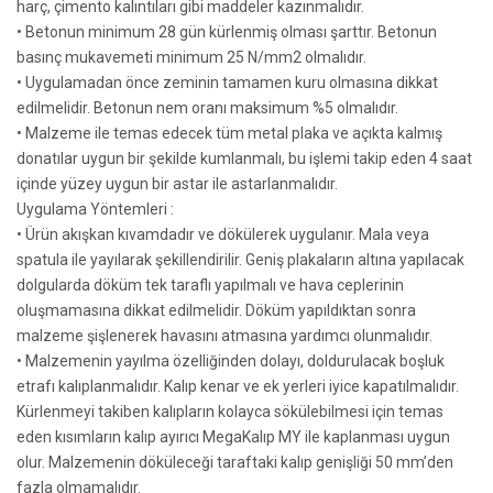
harç, çimento kalıntıları gibi maddeler kazınmalıdır.
• Betonun minimum 28 gün kürlenmiş olması şarttır. Betonun
basınç mukavemeti minimum 25 N/mm2 olmalıdır.
• Uygulamadan önce zeminin tamamen kuru olmasına dikkat
edilmelidir. Betonun nem oranı maksimum %5 olmalıdır.
• Malzeme ile temas edecek tüm metal plaka ve açıkta kalmış
donatılar uygun bir şekilde kumlanmalı, bu işlemi takip eden 4 saat
içinde yüzey uygun bir astar ile astarlanmalıdır.
Uygulama Yöntemleri :
• Ürün akışkan kıvamdadır ve dökülerek uygulanır. Mala veya
spatula ile yayılarak şekillendirilir. Geniş plakaların altına yapılacak
dolgularda döküm tek taraflı yapılmalı ve hava ceplerinin
oluşmamasına dikkat edilmelidir. Döküm yapıldıktan sonra
malzeme şişlenerek havasını atmasına yardımcı olunmalıdır.
• Malzemenin yayılma özelliğinden dolayı, doldurulacak boşluk
etrafı kalıplanmalıdır. Kalıp kenar ve ek yerleri iyice kapatılmalıdır.
Kürlenmeyi takiben kalıpların kolayca sökülebilmesi için temas
eden kısımların kalıp ayırıcı MegaKalıp MY ile kaplanması uygun
olur. Malzemenin döküleceği taraftaki kalıp genişliği 50 mm’den
fazla olmamalıdır.