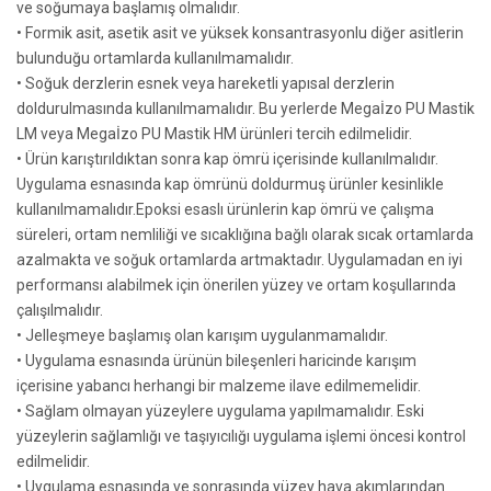
ve soğumaya başlamış olmalıdır.
• Formik asit, asetik asit ve yüksek konsantrasyonlu diğer asitlerin
bulunduğu ortamlarda kullanılmamalıdır.
• Soğuk derzlerin esnek veya hareketli yapısal derzlerin
doldurulmasında kullanılmamalıdır. Bu yerlerde Megaİzo PU Mastik
LM veya Megaİzo PU Mastik HM ürünleri tercih edilmelidir.
• Ürün karıştırıldıktan sonra kap ömrü içerisinde kullanılmalıdır.
Uygulama esnasında kap ömrünü doldurmuş ürünler kesinlikle
kullanılmamalıdır.Epoksi esaslı ürünlerin kap ömrü ve çalışma
süreleri, ortam nemliliği ve sıcaklığına bağlı olarak sıcak ortamlarda
azalmakta ve soğuk ortamlarda artmaktadır. Uygulamadan en iyi
performansı alabilmek için önerilen yüzey ve ortam koşullarında
çalışılmalıdır.
• Jelleşmeye başlamış olan karışım uygulanmamalıdır.
• Uygulama esnasında ürünün bileşenleri haricinde karışım
içerisine yabancı herhangi bir malzeme ilave edilmemelidir.
• Sağlam olmayan yüzeylere uygulama yapılmamalıdır. Eski
yüzeylerin sağlamlığı ve taşıyıcılığı uygulama işlemi öncesi kontrol
edilmelidir.
• Uygulama esnasında ve sonrasında yüzey hava akımlarından