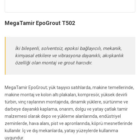
MegaTamir EpoGrout T502
İki bileşenli, solventsiz, epoksi bağlayıcılı, mekanik,
kimyasal etkilere ve vibrasyona dayanıklı, akışkanlık
özelliği olan montaj ve grout harcıdır.
MegaTamir EpoGrout; yük taşıyıcı satıhlarda, makine temellerinde,
makine montaj ve kolon altı plakaları, kompresör, yüksek devirli
türbin, vinç raylarının montajında, dinamik yüklere, sürtünme ve
darbeye dayanıklı kaplama, onarım, dolgu ve yatay çatlak tamir
malzemesi olarak depo ve yükleme alanlarında, endüstriyel
zeminlerde, hava alanı, pist ve apronlarında, köprü mesnetlerinde
kullanılır. İç ve dış mekanlarda, yatay yüzeylerde kullanıma
uygundur.