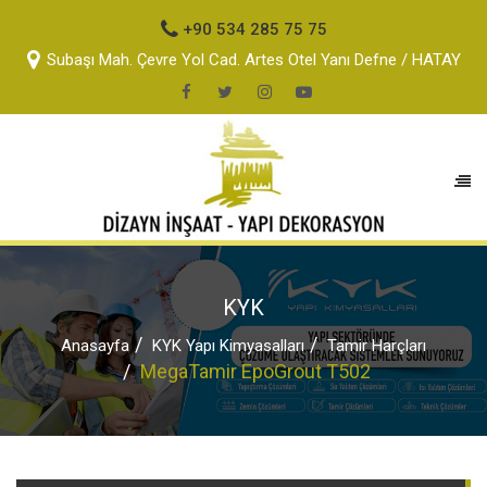
+90 534 285 75 75
Subaşı Mah. Çevre Yol Cad. Artes Otel Yanı Defne / HATAY
KYK
Anasayfa
KYK Yapı Kimyasalları
Tamir Harçları
MegaTamir EpoGrout T502