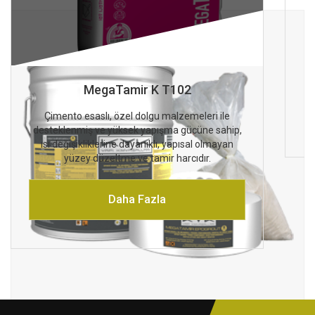
MegaTamir K T102
Çimento esaslı, özel dolgu malzemeleri ile
desteklenmiş ve yüksek yapışma gücüne sahip,
ısı değişikliklerine dayanıklı, yapısal olmayan
yüzey düzeltme ve tamir harcıdır.
Daha Fazla