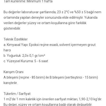
Tam kürlenme: Minimum 1 hafta
Bu değerler laboratuvar şartlarında; 23 ± 2°C ve %50 ± 5 bağıl nem
ortamında yapılan deneyler sonucunda elde edilmiştir. Yukarıda
verilen değerler yüzey ve ortam koşullarına göre farklılık
gösterebilir.
Teknik Özellikler
a. Kimyasal Yapı: Epoksi reçine esaslı, solvent içermeyen grout
harcı
b. Yoğunluk: 2,0± 0,1 gr/cm³
c. Yüzeysel Kuruma: 5 - 6 saat
Karışım Oranı
A bileşeni (reçine - 85 birim) ile B bileşeni (sertleştirici - 15 birim)
karıştırılır.
Tüketim / Sarfiyat
1 m2’de 1 mm kalınlık için önerilen sarfiyat miktarı; 1,90-2,10 kg’dır.
Bu değer, yüzey ve ortam koşullarına bağlı olarak değişebilir.