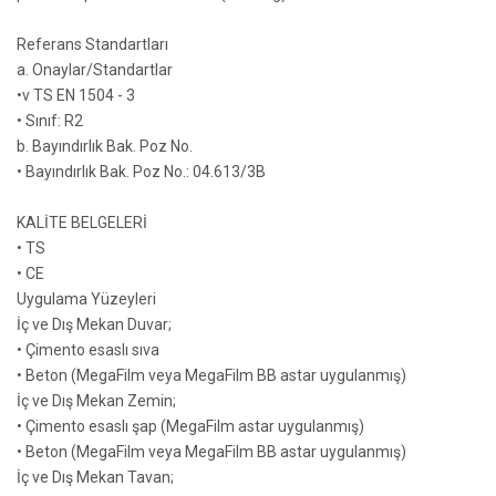
Referans Standartları
a. Onaylar/Standartlar
•v TS EN 1504 - 3
• Sınıf: R2
b. Bayındırlık Bak. Poz No.
• Bayındırlık Bak. Poz No.: 04.613/3B
KALİTE BELGELERİ
• TS
• CE
Uygulama Yüzeyleri
İç ve Dış Mekan Duvar;
• Çimento esaslı sıva
• Beton (MegaFilm veya MegaFilm BB astar uygulanmış)
İç ve Dış Mekan Zemin;
• Çimento esaslı şap (MegaFilm astar uygulanmış)
• Beton (MegaFilm veya MegaFilm BB astar uygulanmış)
İç ve Dış Mekan Tavan;