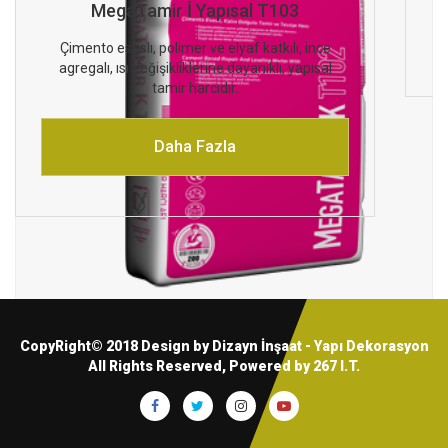
MegaTamir İ Yapısal T103
Çimento esaslı, polimer ve elyaf katkılı, ince
agregalı, ısı değişikliklerine dayanıklı, yapısal
tamir harcıdır.
Daha Fazla
CopyRight© 2018 Design by Dizayn İnşaat - Yapı Dekorasyon
All Rights Reserved, Powered by
267 I.T.