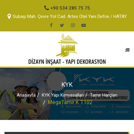
+90 534 285 75 75
Subaşı Mah. Çevre Yol Cad. Artes Otel Yanı Defne / HATAY
KYK
Anasayfa
KYK Yapı Kimyasalları
Tamir Harçları
MegaTamir K T102