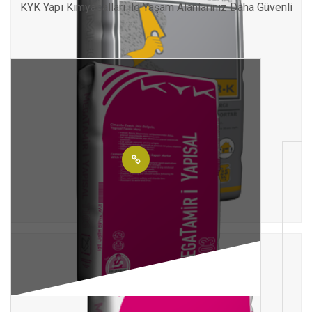
KYK Yapı Kimyasalları ile Yaşam Alanlarınız Daha Güvenli