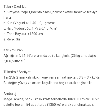
Teknik Özellikler
a. Kimyasal Yapı: Çimento esaslı, polimer katkılı tamir ve tesviye
harcı
b. Kuru Yoğunluk: 1,40 ± 0,1 gr/cm³
c. Harç Yoğunluğu: 1,75 ± 0,1 gr/cm³
d. Tane Boyutu: ≤ 1800 µm
e. Renk: Gri
Karışım Oranı
Ağırlığının %24-26’si oranında su ile karıştırılır. (25 kg ambalaj için
6,0-6,5 litre su)
Tüketim / Sarfiyat
1 m2’de 2 mm kalınlık için önerilen sarfiyat miktarı; 3,3 – 3,7 kg’dır.
Bu değer, yüzey ve ortam koşullarına bağlı olarak değişebilir.
Ambalaj
MegaTamir K; net 25 kg’lık kraft torbalarda, 80x100 cm ölçülü bir
palette toplam 54 adet torba (1350 kg) olarak sunulmaktadır.