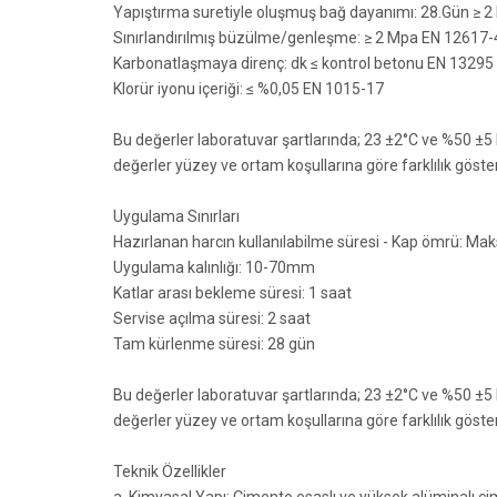
Yapıştırma suretiyle oluşmuş bağ dayanımı: 28.Gün ≥ 
Sınırlandırılmış büzülme/genleşme: ≥ 2 Mpa EN 12617-
Karbonatlaşmaya direnç:
dk ≤ kontrol betonu EN 13295
Klorür iyonu içeriği: ≤ %0,05 EN 1015-17
Bu değerler laboratuvar şartlarında; 23 ±2°C ve %50 ±5
değerler yüzey ve ortam koşullarına göre farklılık göstere
Uygulama Sınırları
Hazırlanan harcın kullanılabilme süresi - Kap ömrü: Ma
Uygulama kalınlığı: 10-70mm
Katlar arası bekleme süresi: 1 saat
Servise açılma süresi: 2 saat
Tam kürlenme süresi: 28 gün
Bu değerler laboratuvar şartlarında; 23 ±2°C ve %50 ±5
değerler yüzey ve ortam koşullarına göre farklılık göstere
Teknik Özellikler
a. Kimyasal Yapı: Çimento esaslı ve yüksek alüminalı çim