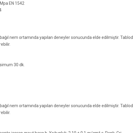
2 Mpa EN 1542
4
 bağıl nem ortamında yapılan deneyler sonucunda elde edilmiştir. Tablod
bilir.
ksimum 30 dk.
 bağıl nem ortamında yapılan deneyler sonucunda elde edilmiştir. Tablod
bilir.
ento içeren grout harcı b. Yoğunluk: 2,10 ± 0,1 gr/cm³ c. Renk: Gri