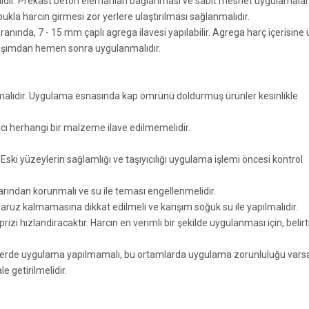
ıdır. Prekast beton elemanları bağlanması ve sabit mesnet uygulamala
kla harcın girmesi zor yerlere ulaştırılması sağlanmalıdır.
ında, 7 - 15 mm çaplı agrega ilavesi yapılabilir. Agrega harç içerisine 
r. Karışımdan hemen sonra uygulanmalıdır.
nılmalıdır. Uygulama esnasında kap ömrünü doldurmuş ürünler kesinlikle
ancı herhangi bir malzeme ilave edilmemelidir.
i yüzeylerin sağlamlığı ve taşıyıcılığı uygulama işlemi öncesi kontrol
ından korunmalı ve su ile teması engellenmelidir.
ruz kalmamasına dikkat edilmeli ve karışım soğuk su ile yapılmalıdır.
prizi hızlandıracaktır. Harcın en verimli bir şekilde uygulanması için, belirt
eylerde uygulama yapılmamalı, bu ortamlarda uygulama zorunluluğu vars
getirilmelidir.