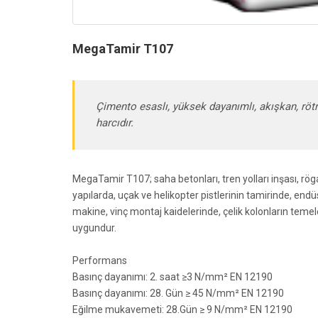
MegaTamir T107
Çimento esaslı, yüksek dayanımlı, akışkan, röt
harcıdır.
MegaTamir T107; saha betonları, tren yolları inşası, rög
yapılarda, uçak ve helikopter pistlerinin tamirinde, endü
makine, vinç montaj kaidelerinde, çelik kolonların temel
uygundur.
Performans
Basınç dayanımı: 2. saat ≥3 N/mm²
EN 12190
Basınç dayanımı: 28. Gün ≥ 45 N/mm²
EN 12190
Eğilme mukavemeti: 28.Gün ≥ 9 N/mm² EN 12190