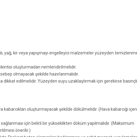
lı, yağ, kir veya yapışmayı engelleyici malzemeler yüzeyden temizlenmel
kintisi oluşturmadan nemlendirilmelidir.
ya sebep olmayacak şekilde hazırlanmalıdır.
dikkat edilmelidir. Yüzeyden suyu uzaklaştırmak için gerekirse basınçl
a kabarcıkları oluşturmayacak şekilde dökülmelidir. (Hava kabarcığı içe
ın sağlanması için belirli bir yükseklikten döküm yapılmalıdır. (Maksimum
ilmesi önerilir.)