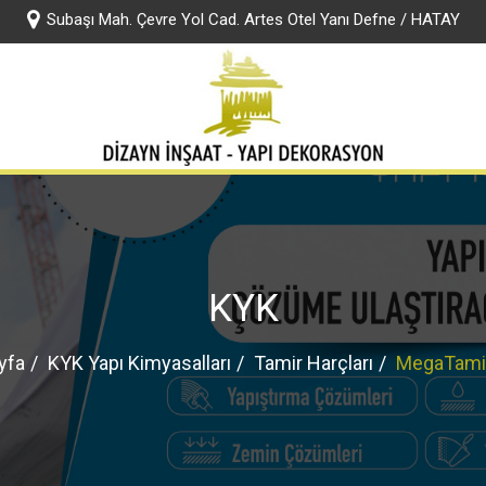
Subaşı Mah. Çevre Yol Cad. Artes Otel Yanı Defne / HATAY
rumsal
Jotun Boya
KYK Yapı Kimyasalları
Hizmetlerimiz
F
KYK
yfa
KYK Yapı Kimyasalları
Tamir Harçları
MegaTami