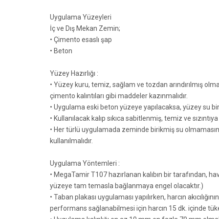
Uygulama Yüzeyleri
İç ve Dış Mekan Zemin;
• Çimento esaslı şap
• Beton
Yüzey Hazırlığı :
• Yüzey kuru, temiz, sağlam ve tozdan arındırılmış olma
çimento kalıntıları gibi maddeler kazınmalıdır.
• Uygulama eski beton yüzeye yapılacaksa, yüzey su biri
• Kullanılacak kalıp sıkıca sabitlenmiş, temiz ve sızıntı
• Her türlü uygulamada zeminde birikmiş su olmamasına 
kullanılmalıdır.
Uygulama Yöntemleri :
• MegaTamir T107 hazırlanan kalıbın bir tarafından, hav
yüzeye tam temasla bağlanmaya engel olacaktır.)
• Taban plakası uygulaması yapılırken, harcın akıcılığın
performans sağlanabilmesi için harcın 15 dk. içinde tüket