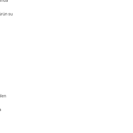
rında
ürün su
ilen
a