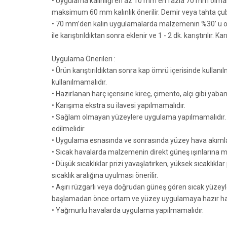
• Uygulama kalınlığı en az 10 mm en fazla 70 mm olmal
maksimum 60 mm kalınlık önerilir. Demir veya tahta çubu
• 70 mm’den kalın uygulamalarda malzemenin %30’ u oran
ile karıştırıldıktan sonra eklenir ve 1 - 2 dk. karıştırılı
Uygulama Önerileri :
• Ürün karıştırıldıktan sonra kap ömrü içerisinde kulla
kullanılmamalıdır.
• Hazırlanan harç içerisine kireç, çimento, alçı gibi yab
• Karışıma ekstra su ilavesi yapılmamalıdır.
• Sağlam olmayan yüzeylere uygulama yapılmamalıdır. Esk
edilmelidir.
• Uygulama esnasında ve sonrasında yüzey hava akımlar
• Sıcak havalarda malzemenin direkt güneş ışınlarına ma
• Düşük sıcaklıklar prizi yavaşlatırken, yüksek sıcaklıklar 
sıcaklık aralığına uyulması önerilir.
• Aşırı rüzgarlı veya doğrudan güneş gören sıcak yüz
başlamadan önce ortam ve yüzey uygulamaya hazır hale 
• Yağmurlu havalarda uygulama yapılmamalıdır.