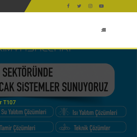
aaliyet Alanlarımız
Projelerimiz
Bize Ulaşın
r T107