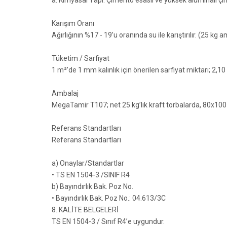
Karışım Oranı
Ağırlığının %17 - 19’u oranında su ile karıştırılır. (25 kg a
Tüketim / Sarfiyat
1 m²’de 1 mm kalınlık için önerilen sarfiyat miktarı; 2,10
Ambalaj
MegaTamir T107; net 25 kg’lık kraft torbalarda, 80x100
Referans Standartları
Referans Standartları
a) Onaylar/Standartlar
• TS EN 1504-3 /SINIF R4
b) Bayındırlık Bak. Poz No.
• Bayındırlık Bak. Poz No.: 04.613/3C
8. KALİTE BELGELERİ
TS EN 1504-3 / Sınıf R4’e uygundur.