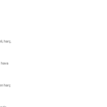
i, harç,
ı hava
ren harç